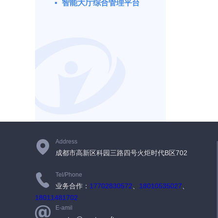
智能大厅综合管理平台
Address
成都市高新区科园三路四号火炬时代B区702
Tel/Phone
业务合作：
17702830572
、
18010535027
、
18011481702
E-amil